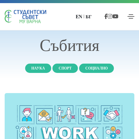
EN
БГ
|
Събития
НАУКА
СПОРТ
СОЦИАЛНО