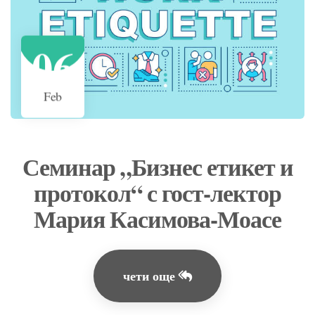
06
Feb
Семинар „Бизнес етикет и
протокол“ с гост-лектор
Мария Касимова-Моасе
чети още