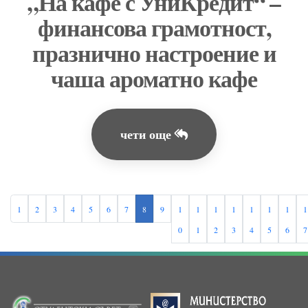
„На кафе с УниКредит“ –
финансова грамотност,
празнично настроение и
чаша ароматно кафе
чети още
1
2
3
4
5
6
7
8
9
1
1
1
1
1
1
1
1
0
1
2
3
4
5
6
7