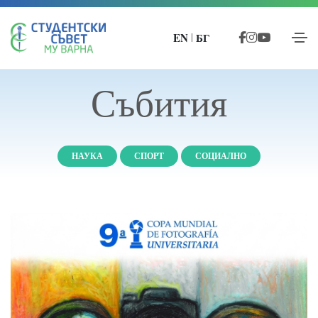
EN
БГ
|
Събития
НАУКА
СПОРТ
СОЦИАЛНО