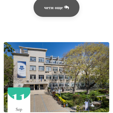
чети още
11
Sep