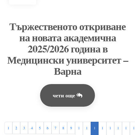
Тържественото откриване
на новата академична
2025/2026 година в
Медицински университет –
Варна
чети още
1
2
3
4
5
6
7
8
9
1
1
1
1
1
1
1
1