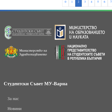
0
1
2
3
4
5
6
7
Студентски Съвет МУ-Варна
За нас
Новини