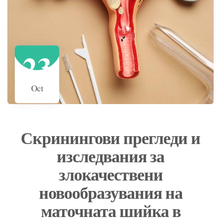
23
Oct
Скринингови прегледи и
изследвания за
злокачествени
новообразувания на
маточната шийка в