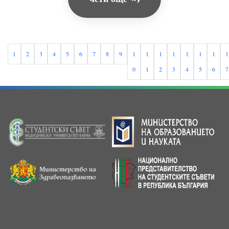
1
2
3
4
5
6
7
8
9
1
1
1
1
1
1
1
1
0
1
2
3
4
5
6
7