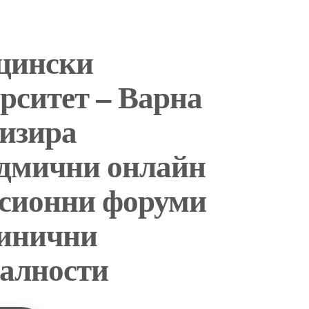
цински
рситет – Варна
изира
едмични онлайн
усионни форуми
линични
алности