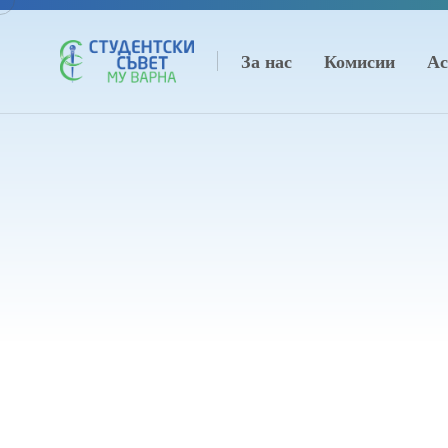
За нас
Комисии
Ас