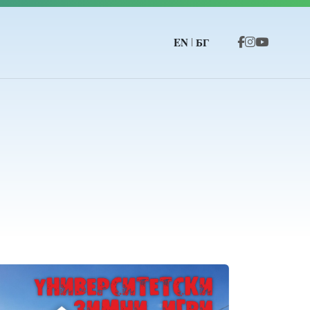
EN
БГ
|