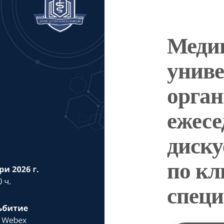
Меди
униве
орган
ежес
диск
по к
специ