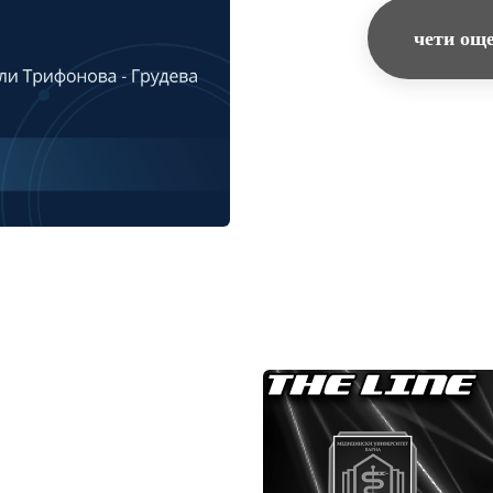
чети ощ