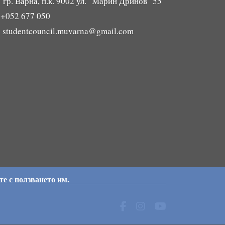
гр. Варна, п.к. 9002 ул. "Марин Дринов" 55

+052 677 050

studentcouncil.muvarna@gmail.com
те с ползването им.