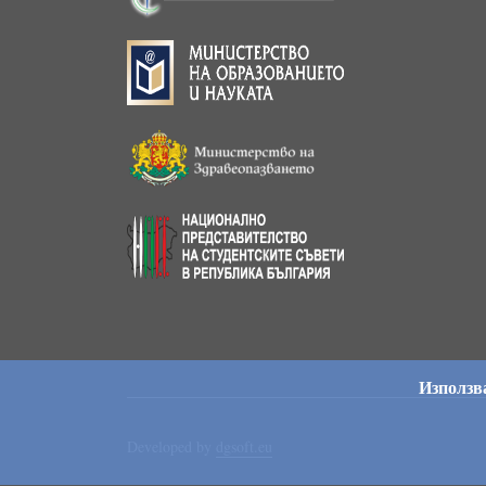
Използва
Developed by
dgsoft.eu