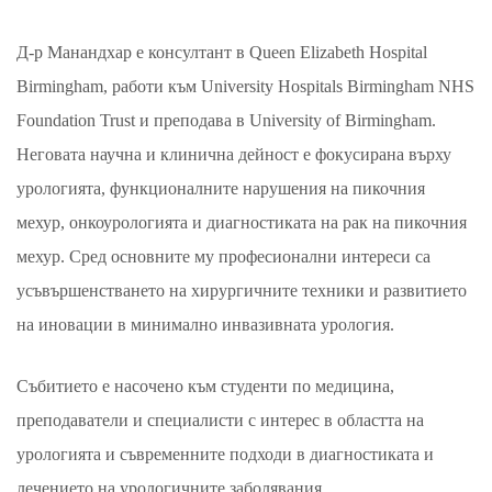
Д-р Манандхар е консултант в Queen Elizabeth Hospital
Birmingham, работи към University Hospitals Birmingham NHS
Foundation Trust и преподава в University of Birmingham.
Неговата научна и клинична дейност е фокусирана върху
урологията, функционалните нарушения на пикочния
мехур, онкоурологията и диагностиката на рак на пикочния
мехур. Сред основните му професионални интереси са
усъвършенстването на хирургичните техники и развитието
на иновации в минимално инвазивната урология.
Събитието е насочено към студенти по медицина,
преподаватели и специалисти с интерес в областта на
урологията и съвременните подходи в диагностиката и
лечението на урологичните заболявания.