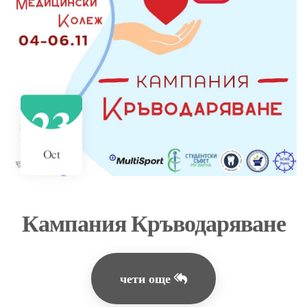
23
Oct
Кампания Кръводаряване
чети още