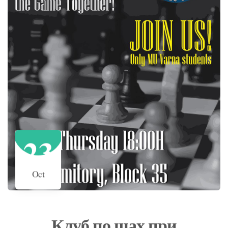
23
Oct
Клуб по шах при