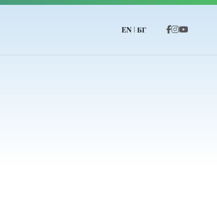
EN
БГ
|