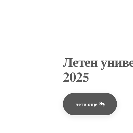
Летен унив
2025
чети още