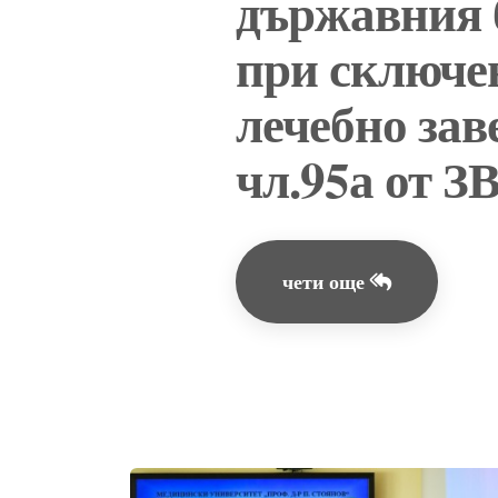
държавния 
при сключен
лечебно зав
чл.95а от З
чети още