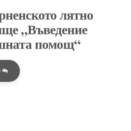
рненското лятно
ище „Въведение
ешната помощ“
е