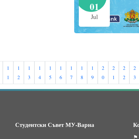
01
Jul
1
1
1
1
1
1
1
1
1
2
2
2
2
1
2
3
4
5
6
7
8
9
0
1
2
3
Студентски Съвет МУ-Варна
К
⚑ 