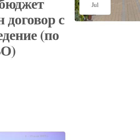
бюджет
Jul
 договор с
едение (по
ВО)