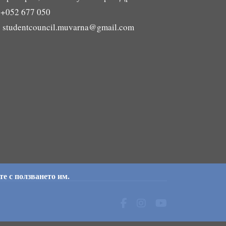

+052 677 050

studentcouncil.muvarna@gmail.com
те с ползването им.