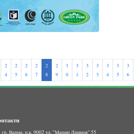
2
2
2
2
2
2
3
3
3
3
3
3
3
4
5
6
7
8
9
0
1
2
3
4
5
6
онтакти
гр. Варна, п.к. 9002 ул. "Марин Дринов" 55