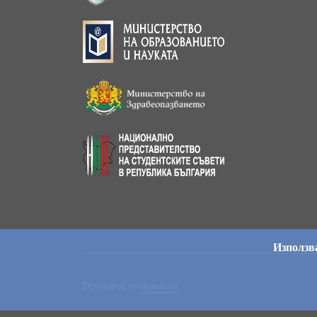
Използва
Developed by
dgsoft.eu