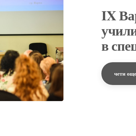
IX Ва
учил
в сп
чети ощ