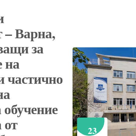
и
 – Варна,
ващи за
 на
и частично
на
а обучение
 от
23