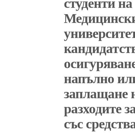
студенти на
Медицинск
университет
кандидатст
осигуряване
напълно ил
заплащане 
разходите з
със средства