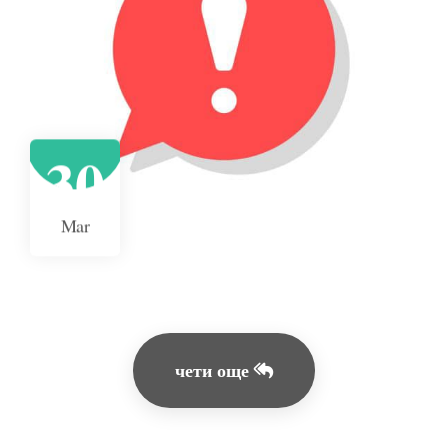
30
Mar
чети още