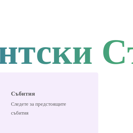
тски Съ
Събития
Следете за предстоящите
събития