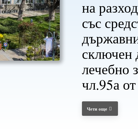
на разход
със средс
държавни
сключен 
лечебно 
чл.95а о
Чети още