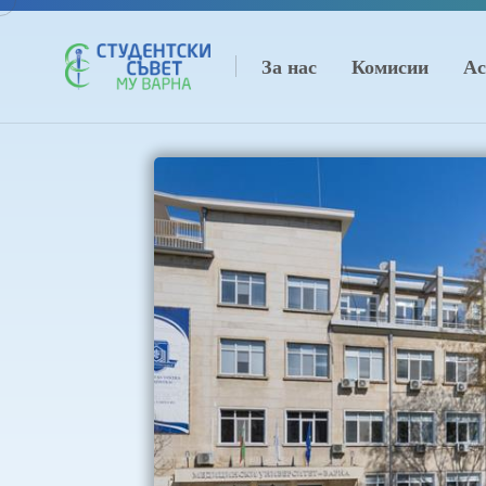
За нас
Комисии
Ас
ада
ure