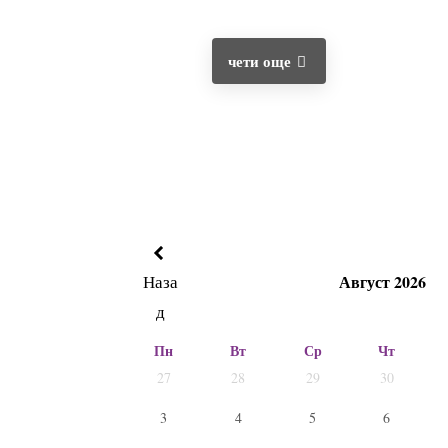
чети още
Наза
Август 2026
д
Пн
Вт
Ср
Чт
27
28
29
30
3
4
5
6