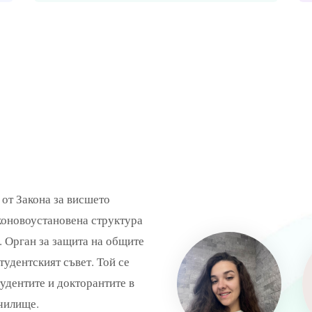
 от Закона за висшето
аконовоустановена структура
. Орган за защита на общите
тудентският съвет. Той се
тудентите и докторантите в
чилище.