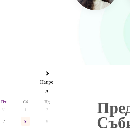
Напре
д
Пре
Пт
Сб
Нд
31
1
2
Съб
8
7
9