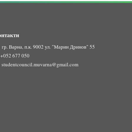
онтакти
гр. Варна, п.к. 9002 ул. "Марин Дринов" 55

+052 677 050

studentcouncil.muvarna@gmail.com