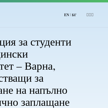
EN
БГ
|
ия за студенти
цински
тет – Варна,
стващи за
ане на напълно
ично заплащане