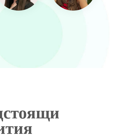
дстоящи
ития