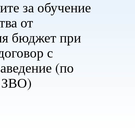
ите за обучение
тва от
я бюджет при
договор с
заведение (по
т ЗВО)