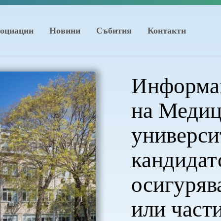
оциации
Новини
Събития
Контакти
Информац
на Меди
универси
кандидат
осигуряв
или част