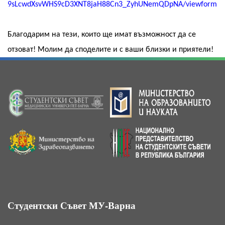
9sLcwdXsvWHS9cD3XNT8jaH88Cn3_ZyhUNemQDpNA/viewform
Благодарим на тези, които ще имат възможност да се
отзоват! Молим да споделите и с ваши близки и приятели!​
Студентски Съвет МУ-Варна