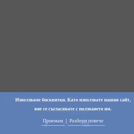
Използваме бисквитки. Като използвате нашия сайт,
вие се съгласявате с ползването им.
Developed by
dgsoft.eu
Приемам
|
Разбери повече