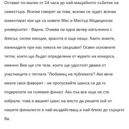
Остават по-малко от 24 часа до най-мащабното събитие на
семестъра. Всички говорят за това, всички се чудят, всички
коментират кои ще са новите Мис и Мистър Медицински
университет - Варна. Очаква ни една вечер изпълнена с
блясък, силни емоции, красота и още нещо. Както знаете,
изненадите при нас никога не свършват! Освен основните
титли, които ще бъдат определени от журито на конкурса,
именно Вие ще сте тези, които ще удостоят двама от
участниците с титлата "Любимец на публиката"! Ако вече
имате своя фаворит - не пропускайте шанса си да го
подкрепите на големия финал. Ако пък все още не сте
избрали, това е вашият шанс на място да решите кой от
нашите финалисти е най-въздействащ и най-близо до сърцето
Ви.