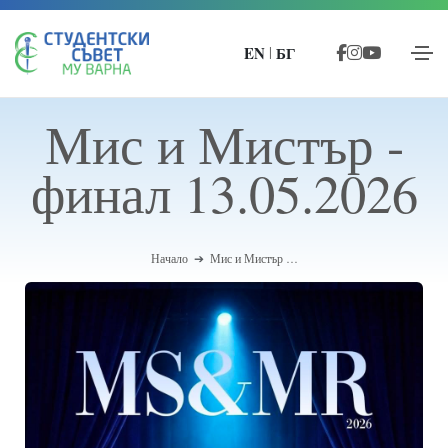
EN
БГ
|
Мис и Мистър -
финал 13.05.2026
Начало
Мис и Мистър …