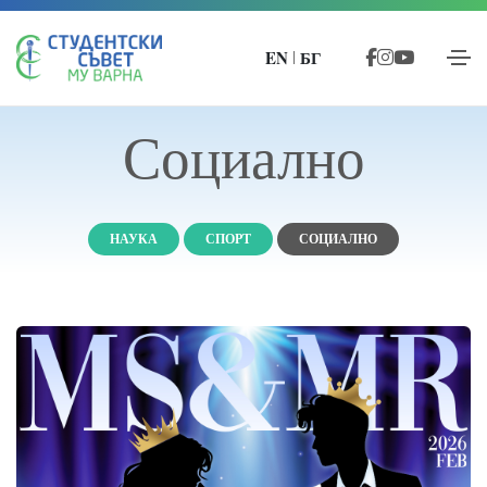
EN
БГ
|
Социално
НАУКА
СПОРТ
СОЦИАЛНО