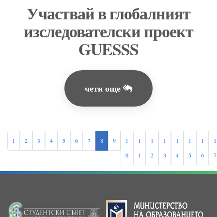
Участвай в глобалният
изследователски проект
GUESSS
чети още
1
2
3
4
5
6
7
8
9
1
1
1
1
1
1
1
1
0
1
2
3
4
5
6
7