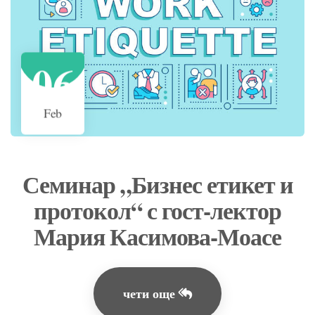
06
Feb
Семинар „Бизнес етикет и
протокол“ с гост-лектор
Мария Касимова-Моасе
чети още