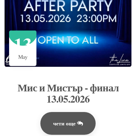
13
May
Мис и Мистър - финал
13.05.2026
чети още