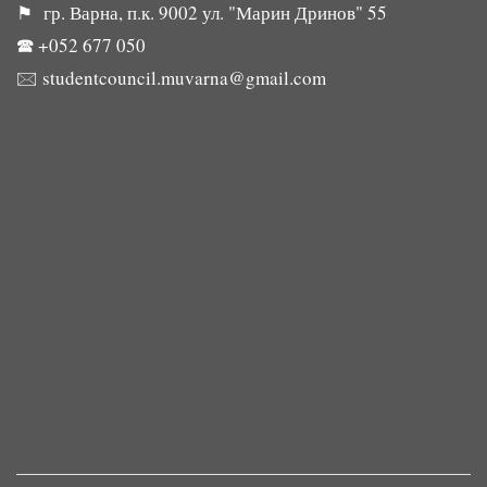
⚑ гр. Варна, п.к. 9002 ул. "Марин Дринов" 55
🕿
+052 677 050
🖂
studentcouncil.muvarna@gmail.com