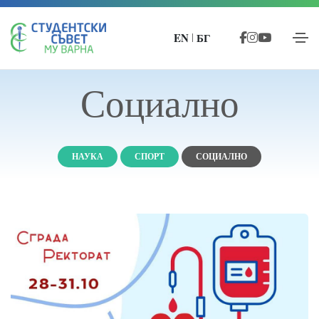
EN
БГ
|
Социално
НАУКА
СПОРТ
СОЦИАЛНО