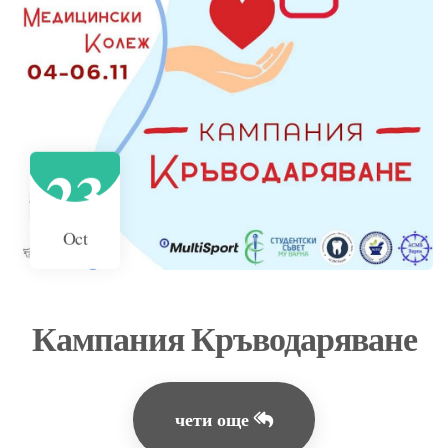
23
Oct
Кампания Кръводаряване
чети още