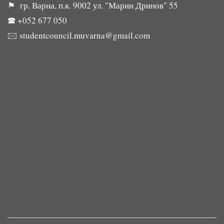
⚑ гр. Варна, п.к. 9002 ул. "Марин Дринов" 55
🕿
+052 677 050
🖂
studentcouncil.muvarna@gmail.com