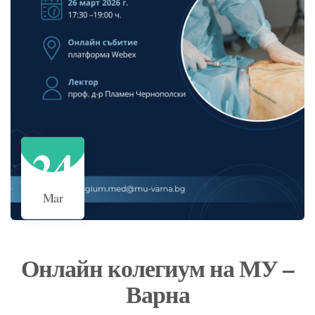
24
Mar
Онлайн колегиум на МУ –
Варна