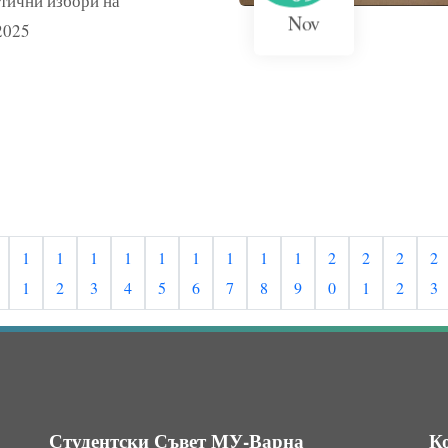
стични избори на
Nov
2025
1
1
1
1
1
1
1
1
1
2
2
2
2
1
2
3
4
5
6
7
8
9
0
1
2
3
Студентски Съвет МУ-Варна
К