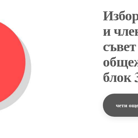
Избор
и чле
съвет
общеж
блок 
чети ощ