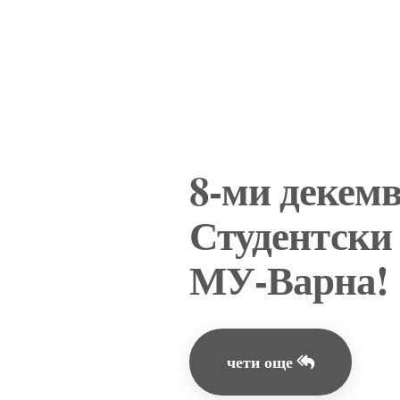
8-ми декемв
Студентски
МУ-Варна!
чети още