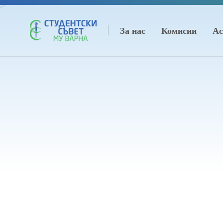
За нас
Комисии
Ас