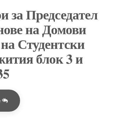
и за Председател
нове на Домови
 на Студентски
ития блок 3 и
35
е