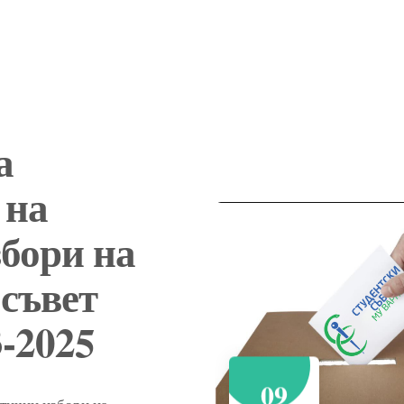
а
 на
бори на
 съвет
-2025
09