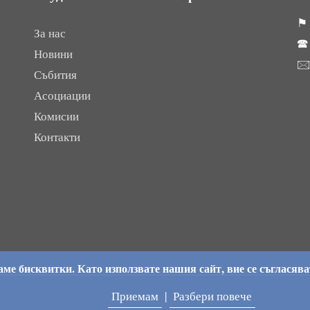
⚑ 
За нас

Новини

Събития
Асоциации
Комисии
Контакти
ме бисквитки. Като използвате нашия сайт, вие се съгласява
Приемам
|
Разбери повече