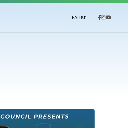
EN
БГ
|