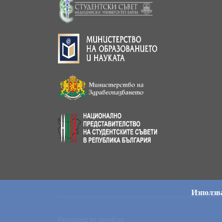
Използва
Developed by
dgsoft.eu