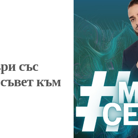
ри със
 съвет към