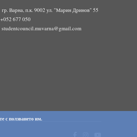
гр. Варна, п.к. 9002 ул. "Марин Дринов" 55

+052 677 050

studentcouncil.muvarna@gmail.com
те с ползването им.