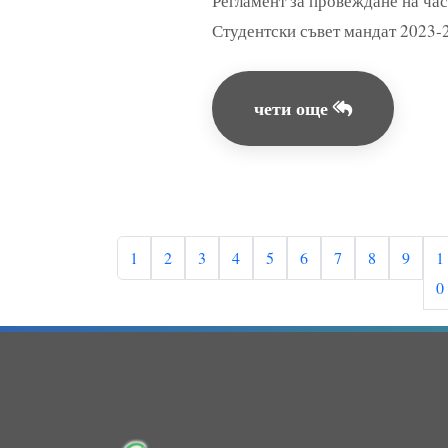
Регламент за провеждане на ча
Студентски съвет мандат 2023-
чети още
1
2
3
4
5
6
7
8
9
1
0