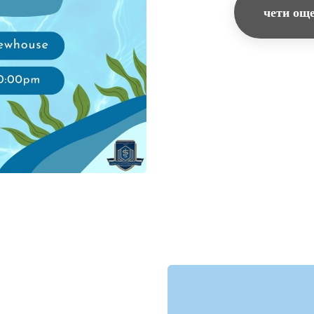
чети ощ