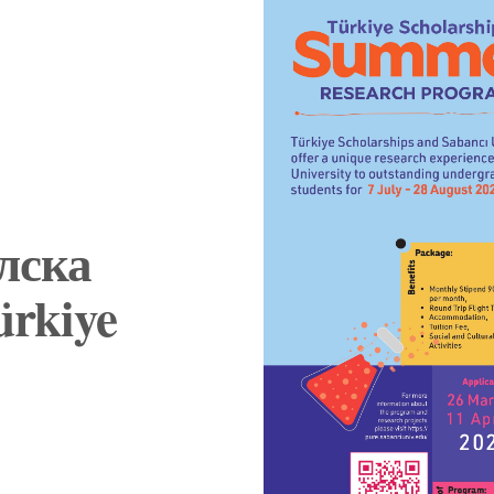
лска
rkiye