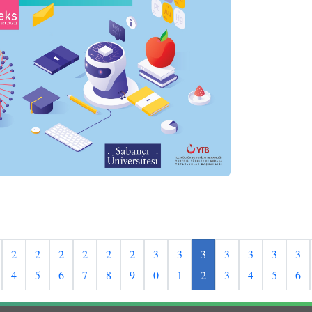
2
2
2
2
2
2
3
3
3
3
3
3
3
4
5
6
7
8
9
0
1
2
3
4
5
6