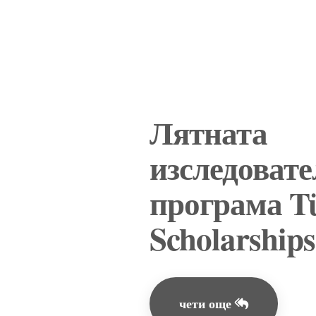
Лятната
изследовате
програма Tü
Scholarships
чети още