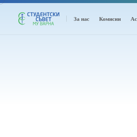
За нас
Комисии
Ас