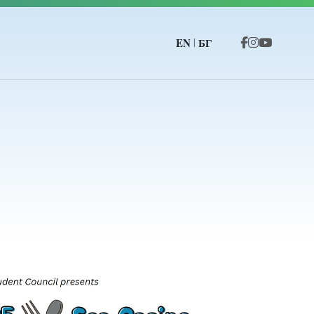
EN
БГ
|