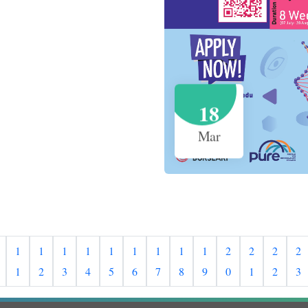
18
Mar
1
1
1
1
1
1
1
1
1
2
2
2
2
1
2
3
4
5
6
7
8
9
0
1
2
3