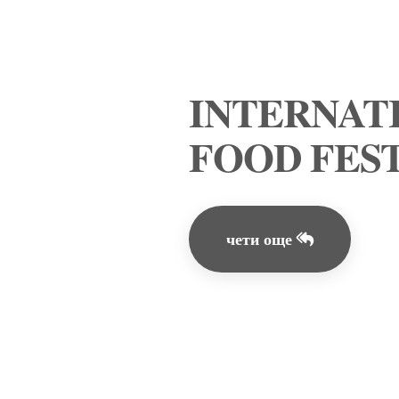
INTERNAT
FOOD FES
чети още