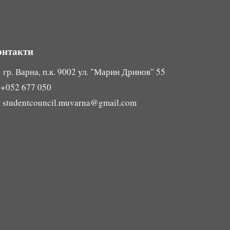
онтакти
гр. Варна, п.к. 9002 ул. "Марин Дринов" 55

+052 677 050

studentcouncil.muvarna@gmail.com