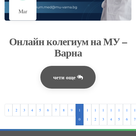
Mar
Онлайн колегиум на МУ –
Варна
чети още
1
2
3
4
5
6
7
8
9
1
1
1
1
1
1
1
1
0
1
2
3
4
5
6
7