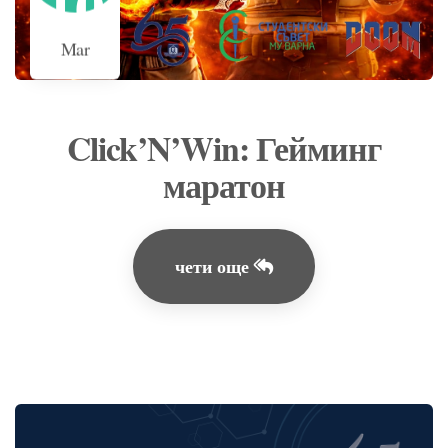
10
Mar
Click’N’Win: Гейминг
маратон
чети още