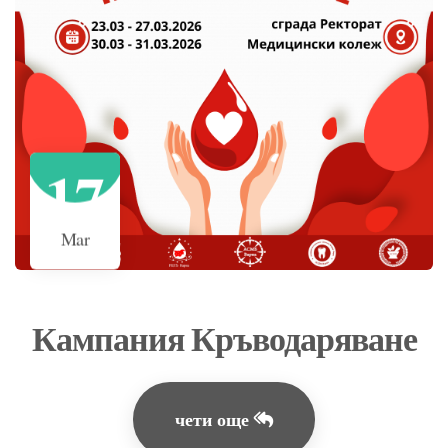
17
Mar
Кампания Кръводаряване
чети още